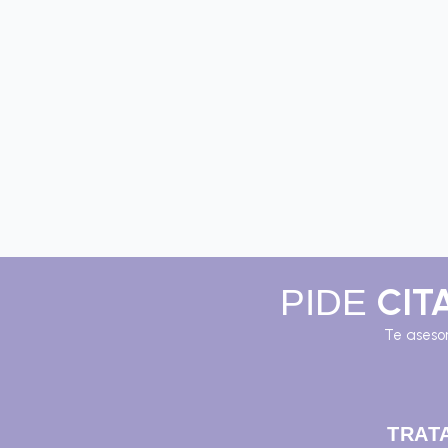
CIT
PIDE
Te aseso
TRAT