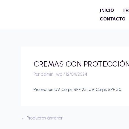
Ir
al
INICIO
TR
contenido
CONTACTO
CREMAS CON PROTECCIÓN
Por
admin_wp
/
12/04/2024
Protection UV Corps SPF 25, UV Corps SPF 50.
←
Productos anterior