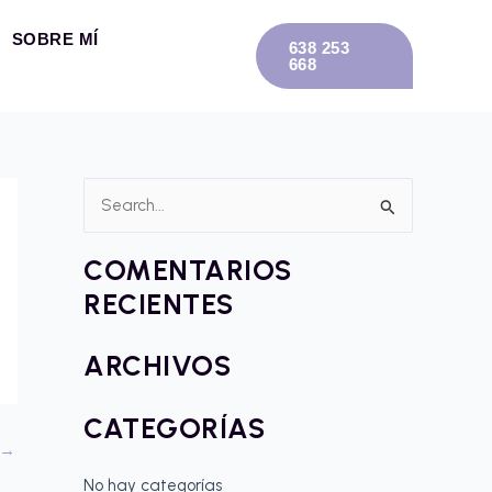
SOBRE MÍ
638 253
668
B
u
COMENTARIOS
s
RECIENTES
c
a
ARCHIVOS
r
p
CATEGORÍAS
o
→
r
No hay categorías