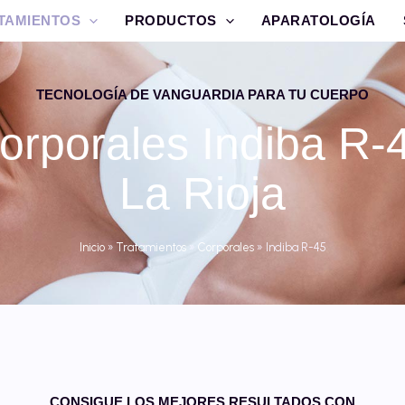
TAMIENTOS
PRODUCTOS
APARATOLOGÍA
TECNOLOGÍA DE VANGUARDIA PARA TU CUERPO
orporales Indiba R-
La Rioja
Inicio
»
Tratamientos
»
Corporales
»
Indiba R-45
CONSIGUE LOS MEJORES RESULTADOS CON