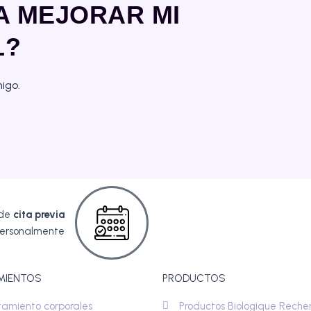
A MEJORAR MI
L?
migo.
ide
cita previa
personalmente
MIENTOS
PRODUCTOS
tamiento corporales
Productos Biologique Reche