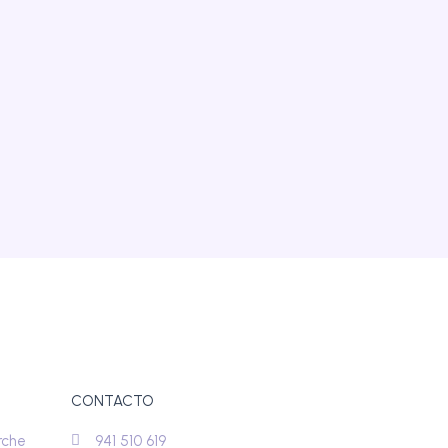
CONTACTO
rche
941 510 619