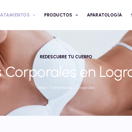
RATAMIENTOS
PRODUCTOS
APARATOLOGÍA
REDESCUBRE TU CUERPO
 Corporales en Logro
Inicio
»
Tratamientos
»
Corporales