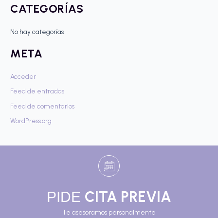
CATEGORÍAS
p
o
No hay categorías
r
META
:
Acceder
Feed de entradas
Feed de comentarios
WordPress.org
CITA PREVIA
PIDE
Te asesoramos personalmente